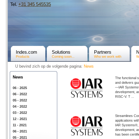
Tel.
+31­ 345 545535
Indes.com
Solutions
Partners
Products
Coming soon...
Who we work with
W
U bevind zich op de volgende pagina:
News
News
The functional 
and delivers gu
—IAR Systems®, 
06 - 2025
development, ann
06 - 2022
RISC-V. T ...
05 - 2022
04 - 2022
03 - 2022
Streamlines Con
12 - 2021
applications wi
11 - 2021
IAR Systems®, t
development, an
06 - 2021
has been certifi
05 - 2021