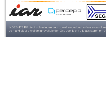
INDES-IDS BV biedt oplossingen voor zowel embedded software-ontwikkeli
de marktleider ofwel de innovatieleider. Ons doel is om u te assisteren om