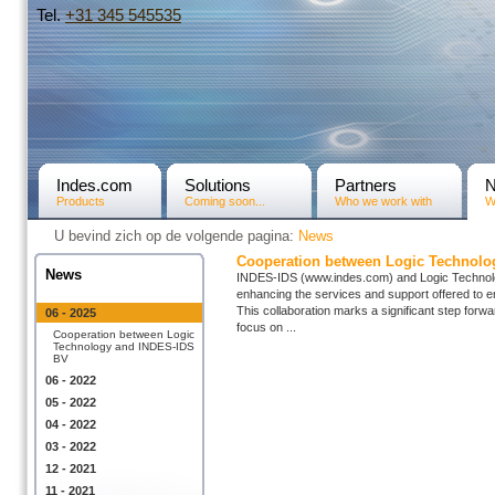
Tel.
+31­ 345 545535
Indes.com
Solutions
Partners
Products
Coming soon...
Who we work with
W
U bevind zich op de volgende pagina:
News
Cooperation between Logic Technol
News
INDES-IDS (www.indes.com) and Logic Technology
enhancing the services and support offered to
This collaboration marks a significant step forwa
06 - 2025
focus on ...
Cooperation between Logic
Technology and INDES-IDS
BV
06 - 2022
05 - 2022
04 - 2022
03 - 2022
12 - 2021
11 - 2021