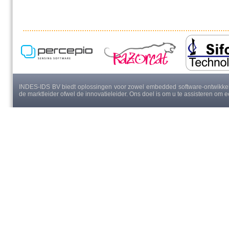
INDES-IDS BV biedt oplossingen voor zowel embedded software-ontwikkeli
de marktleider ofwel de innovatieleider. Ons doel is om u te assisteren om