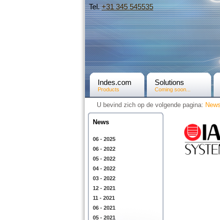
Tel.
+31­ 345 545535
Indes.com
Solutions
Products
Coming soon...
U bevind zich op de volgende pagina:
New
News
06 - 2025
06 - 2022
05 - 2022
04 - 2022
03 - 2022
12 - 2021
11 - 2021
06 - 2021
05 - 2021