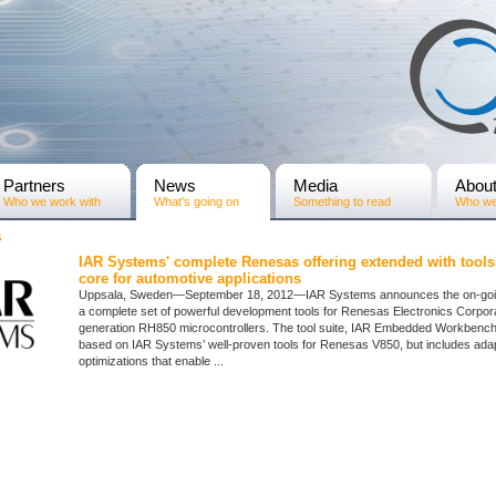
Partners
News
Media
Abou
Who we work with
What's going on
Something to read
Who we
s
IAR Systems' complete Renesas offering extended with tool
core for automotive applications
Uppsala, Sweden—September 18, 2012—IAR Systems announces the on-goi
a complete set of powerful development tools for Renesas Electronics Corpora
generation RH850 microcontrollers. The tool suite, IAR Embedded Workbench
based on IAR Systems’ well-proven tools for Renesas V850, but includes ada
optimizations that enable ...