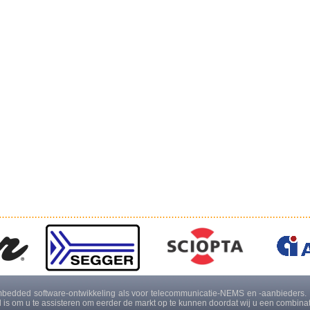
bedded software-ontwikkeling als voor telecommunicatie-NEMS en -aanbieders. I
el is om u te assisteren om eerder de markt op te kunnen doordat wij u een combina