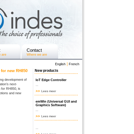
t
Contact
 are
Where we are
|
English
French
s for new RH850
New products
ng development of
IoT Edge Controller
tion’s next-
...
 for RH850, is
Lees meer
ptions and new
emWin (Universal GUI and
Graphics Software)
...
Lees meer
...